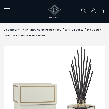
×
LE
Le collezioni
IMPERO Home Fragrances
White Scents
Pretiosa
COLLEZIONI
PRETIOSA Decanter Imperiale
L’ARTE
DEL
DONO
IL
MONDO
DANHERA
CONTATTI