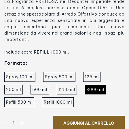
La Fragranza PRETIOSA
nel Decanter Imperiale rende
le Tue Atmosfere preziose come Opere D’Arte. Una
creazione spettacolare di Arredo Olfattivo conduce ad
una nuova esperienza sensoriale in cui leggenda e
sogno diventano pura emozione. Una nuova
dimensione da vivere nei grandi saloni e negli spazi più
importanti.
Include extra
REFILL 1000 ml
.
Formato:
Spray 100 ml
Spray 500 ml
125 ml
250 ml
500 ml
1250 ml
3000 ml
Refill 500 ml
Refill 1000 ml
AGGIUNGI AL CARRELLO