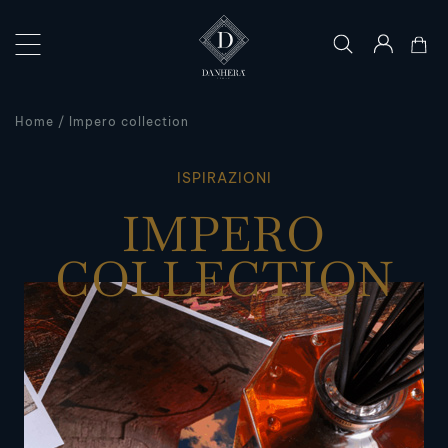
×
LE
Home
Impero collection
COLLEZIONI
L’ARTE
ISPIRAZIONI
DEL
IMPERO
DONO
COLLECTION
IL
MONDO
DANHERA
CONTATTI