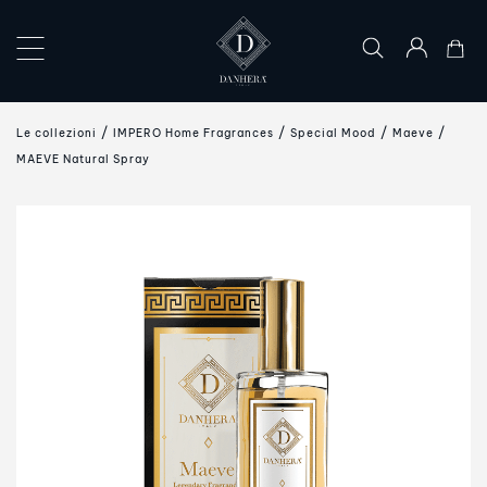
×
LE
Le collezioni
IMPERO Home Fragrances
Special Mood
Maeve
COLLEZIONI
MAEVE Natural Spray
L’ARTE
DEL
DONO
IL
MONDO
DANHERA
CONTATTI