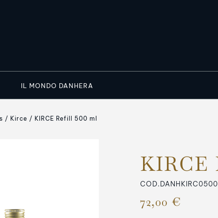
IL MONDO DANHERA
s
Kirce
KIRCE Refill 500 ml
KIRCE R
COD.DANHKIRC050
72,00 €