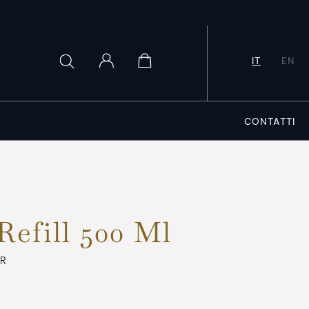
IT
EN
CONTATTI
efill 500 Ml
0R