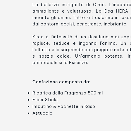
La bellezza intrigante di Circe. L’incon
ammaliante e voluttuosa. La Dea HERA i
incanta gli animi. Tutto si trasforma in fas
dai contorni decisi, penetrante, inebriante.
Kirce è l’intensità di un desiderio mai so
rapisce, seduce e inganna l'animo. Un 
l’olfatto e lo sorprende con pregiate note odo
e spezie calde. Un’armonia potente, irres
primordiale si fa Essenza.
Confezione composta da:
Ricarica della Fragranza 500 ml
Fiber Sticks
Imbutino & Pochette in Raso
Astuccio