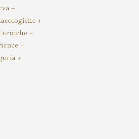
iva
acologiche
 tecniche
rience
goria