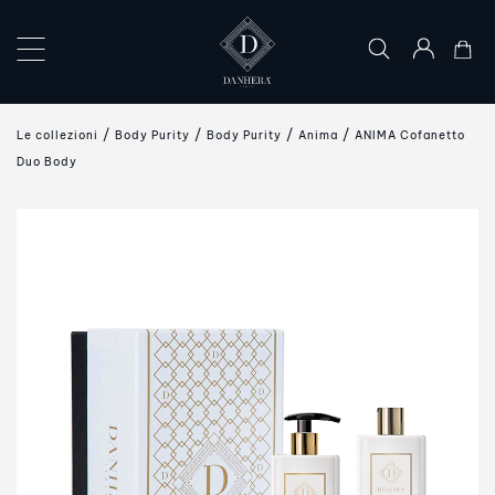
×
LE
Le collezioni
Body Purity
Body Purity
Anima
ANIMA Cofanetto
COLLEZIONI
Duo Body
L’ARTE
DEL
DONO
IL
MONDO
DANHERA
CONTATTI